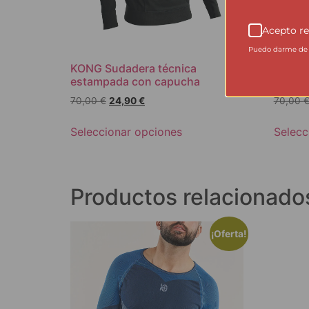
Acepto re
Puedo darme de b
KONG Sudadera técnica
KONG 
estampada con capucha
estam
70,00
€
24,90
€
70,00
Seleccionar opciones
Selecc
Productos relacionado
¡Oferta!