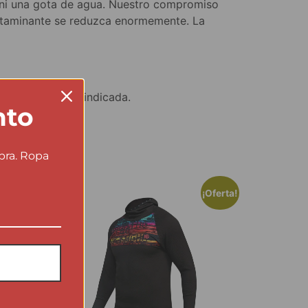
za ni una gota de agua. Nuestro compromiso
ontaminante se reduzca enormemente. La
5€ en dirección indicada.
nto
pra. Ropa
¡Oferta!
¡Oferta!