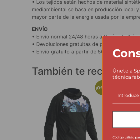
• Los tejidos están hechos de material sintét
mediambiental se basa en producción local y
mayor parte de la energía usada por la empre
ENVÍO
• Envío normal 24/48 horas a Península Ibéric
• Devoluciones gratuitas de pedidos completo
Cons
• Envío gratuito a partir de 50€ en el carrito.
También te recomen
Únete a Sp
técnica fab
¡Oferta!
Código válido pa