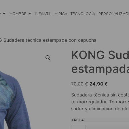
R
HOMBRE
INFANTIL
HIPICA
TECNOLOGÍA
PERSONALIZAC
 Sudadera técnica estampada con capucha
KONG Suda
estampad
70,00
€
24,90
€
Sudadera técnica sin cost
termorregulador. Termorreg
sudor y eliminación de olo
TALLA