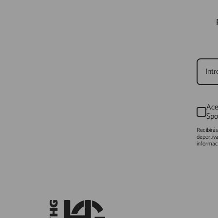
Ace
Spo
Recibirá
deportiv
informac