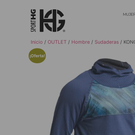
MUJE
Inicio
/
OUTLET
/
Hombre
/
Sudaderas
/ KONG
¡Oferta!