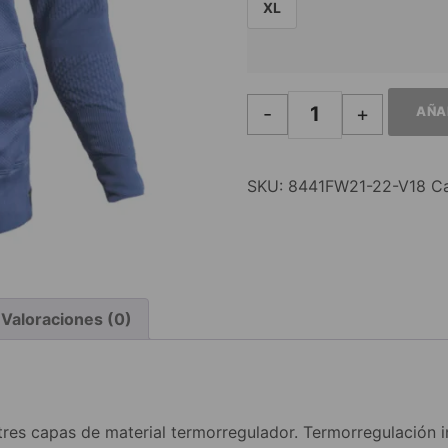
XL
-
+
AÑA
SKU:
8441FW21-22-V18
Ca
Valoraciones (0)
tres capas de material termorregulador. Termorregulación in