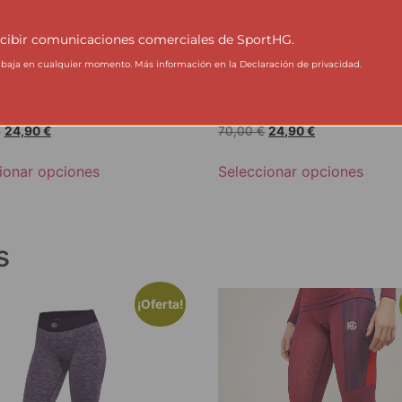
cibir comunicaciones comerciales de SportHG.
aja en cualquier momento. Más información en la Declaración de privacidad.
Sudadera técnica
KONG Sudadera técnica
pada con capucha
estampada con capucha
€
24,90
€
70,00
€
24,90
€
ionar opciones
Seleccionar opciones
s
¡Oferta!