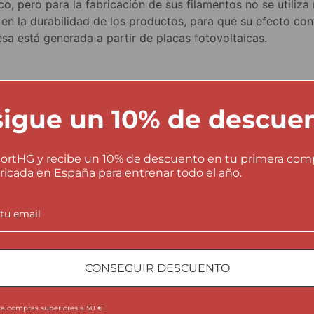
ico, pero para la fabricación de sus filamentos no se utili
 en la durabilidad de los productos, para que su efecto c
sa está generada a partir de placas fotovoltaicas.
a.
s en la dirección indicada. Devoluciones parciales por 2,9
igue un 10% de descue
damos…
ortHG y recibe un 10% de descuento en tu primera com
ricada en España para entrenar todo el año.
¡Oferta!
CONSEGUIR DESCUENTO
ra compras superiores a 50 €.