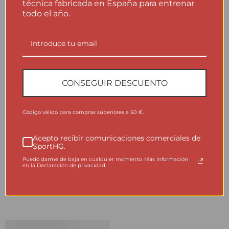
técnica fabricada en España para entrenar
todo el año.
CONSEGUIR DESCUENTO
Código válido para compras superiores a 50 €.
Acepto recibir comunicaciones comerciales de
EPONA Malla larga
EPONA Malla larga
SportHG.
estampada
estampada
Puedo darme de baja en cualquier momento. Más información
en la Declaración de privacidad.
68,00
€
68,00
€
Seleccionar opciones
Seleccionar opciones