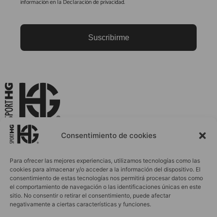
información en la Declaración de privacidad.
Suscribirme
La Ropa Deportiva que Evoluciona Contigo
Consentimiento de cookies
Para ofrecer las mejores experiencias, utilizamos tecnologías como las
cookies para almacenar y/o acceder a la información del dispositivo. El
INICIO
ACCESORIOS
consentimiento de estas tecnologías nos permitirá procesar datos como
el comportamiento de navegación o las identificaciones únicas en este
MUJER
PERSONALIZACIONES
sitio. No consentir o retirar el consentimiento, puede afectar
HOMBRE
BLOG
negativamente a ciertas características y funciones.