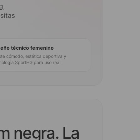
g,
sitas
seño técnico femenino
ste cómodo, estética deportiva y
nología SportHG para uso real.
m negra. La