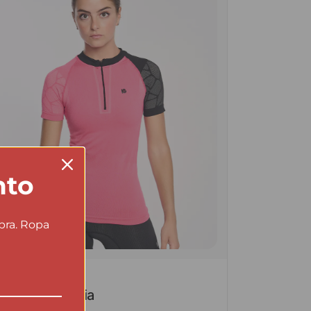
nto
pra. Ropa
IBRA DE CARBONO
Pro Team fucsia