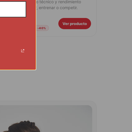
olor enérgico, tejido técnico y rendimiento
remium para correr, entrenar o competir.
31€
52€
Ver producto
REBAJAS DE AGOSTO · -40%