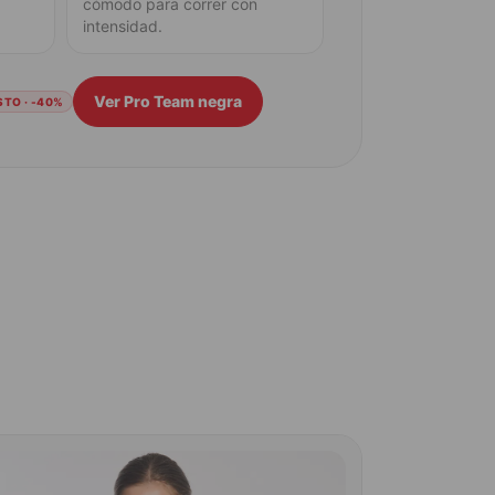
cómodo para correr con
intensidad.
Ver Pro Team negra
TO · -40%