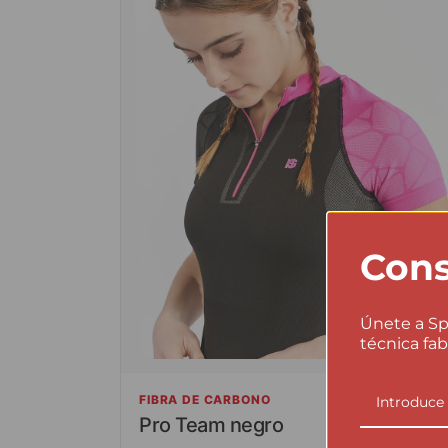
Cons
Únete a Sp
técnica fab
FIBRA DE CARBONO
Pro Team negro