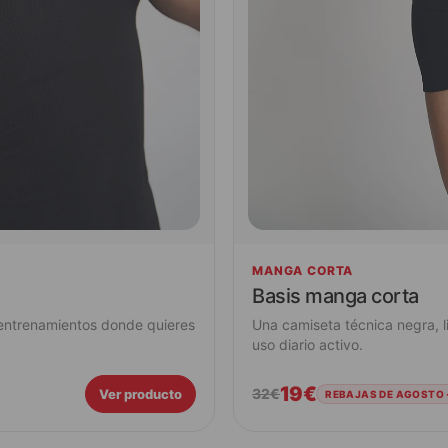
MANGA CORTA
Basis manga corta
 entrenamientos donde quieres
Una camiseta técnica negra, 
uso diario activo.
19€
32€
Ver producto
REBAJAS DE AGOSTO 