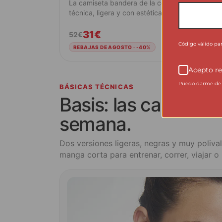
La camiseta bandera de la colección femenina:
técnica, ligera y con estética de competición.
31€
52€
Ver producto
Código válido pa
REBAJAS DE AGOSTO · -40%
Acepto re
Puedo darme de b
BÁSICAS TÉCNICAS
Basis: las camiseta
semana.
Dos versiones ligeras, negras y muy poliva
manga corta para entrenar, correr, viajar o