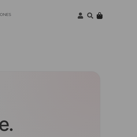
IONES
e.