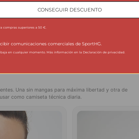
Versión clara, fresca y técnica para entrenar en
C
calor con una camiseta de alto rendimiento.
p
CONSEGUIR DESCUENTO
31€
52€
Ver producto
ra compras superiores a 50 €.
REBAJAS DE AGOSTO · -40%
cibir comunicaciones comerciales de SportHG.
aja en cualquier momento. Más información en la Declaración de privacidad.
s más fáciles de usar cada
lentes. Una sin mangas para máxima libertad y otra de
 usar como camiseta técnica diaria.