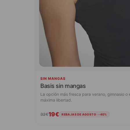
SIN MANGAS
Basis sin mangas
La opción más fresca para verano, gimnasio o
máxima libertad.
19€
32€
REBAJAS DE AGOSTO · -40%