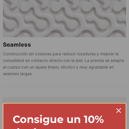
Seamless
Construcción sin costuras para reducir rozaduras y mejorar la
comodidad en contacto directo con la piel. La prenda se adapta
al cuerpo con un ajuste limpio, técnico y muy agradable en
sesiones largas.
CUIDADO Y ORIGEN
Cuida tu prenda técnica como lo
Consigue un 10%
que es: una herramienta de