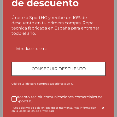
de descuento
rendimiento
Las prendas SportHG están diseñadas para trabajar en
Únete a SportHG y recibe un 10% de
contacto directo con el cuerpo: regulan la temperatura,
descuento en tu primera compra. Ropa
evacuan la humedad y mantienen el confort durante la
técnica fabricada en España para entrenar
actividad. Un lavado correcto ayuda a conservar sus
todo el año.
propiedades técnicas durante más tiempo.
●
FABRICADO EN ESPAÑA
CONSEGUIR DESCUENTO
Instrucciones de lavado
No lavar del revés.
×
Código válido para compras superiores a 50 €.
No lavar a más de 40ºC.
40
Acepto recibir comunicaciones comerciales de
SportHG.
No usar suavizante.
×
Puedo darme de baja en cualquier momento. Más información
No planchar.
×
en la Declaración de privacidad.