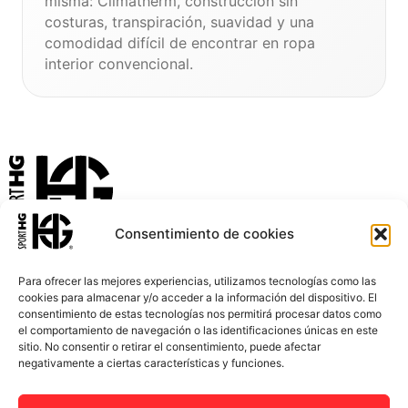
misma: Climatherm, construcción sin
costuras, transpiración, suavidad y una
comodidad difícil de encontrar en ropa
interior convencional.
La Ropa Deportiva que Evoluciona Contigo
Consentimiento de cookies
Para ofrecer las mejores experiencias, utilizamos tecnologías como las
cookies para almacenar y/o acceder a la información del dispositivo. El
consentimiento de estas tecnologías nos permitirá procesar datos como
INICIO
ACCESORIOS
el comportamiento de navegación o las identificaciones únicas en este
sitio. No consentir o retirar el consentimiento, puede afectar
MUJER
PERSONALIZACIONES
negativamente a ciertas características y funciones.
HOMBRE
BLOG