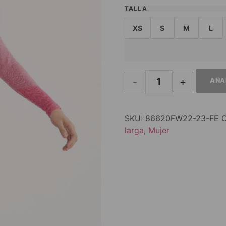
TALLA
XS
S
M
L
-
+
AÑA
SKU:
86620FW22-23-FE
C
larga
,
Mujer