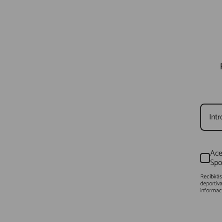
Ace
Spo
Recibirá
deportiv
informac