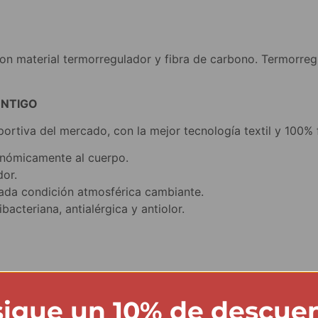
n material termorregulador y fibra de carbono. Termorregul
ONTIGO
ortiva del mercado, con la mejor tecnología textil y 100%
gonómicamente al cuerpo.
dor.
cada condición atmosférica cambiante.
ibacteriana, antialérgica y antiolor.
% elastano, 2% fibra de carbono
igue un 10% de descue