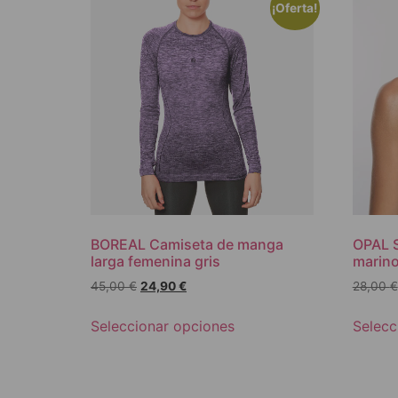
¡Oferta!
BOREAL Camiseta de manga
OPAL S
larga femenina gris
marin
45,00
€
24,90
€
28,00
€
Seleccionar opciones
Selecc