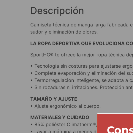
Descripción
Camiseta técnica de manga larga fabricada co
sudor y eliminación de olores.
LA ROPA DEPORTIVA QUE EVOLUCIONA C
SportHG® te ofrece la mejor ropa técnica dep
• Tecnología sin costuras para ajustarse er
• Completa evaporación y eliminación del su
• Termorregulación inteligente, se adapta a 
• Sin rozaduras ni irritaciones. Protección ant
TAMAÑO Y AJUSTE
• Ajuste ergonómico al cuerpo.
MATERIALES Y CUIDADO
• 85% poliéster Climatherm®, 7% poliamida,6
Cons
• Lavar a máquina a menos de 40ºC.