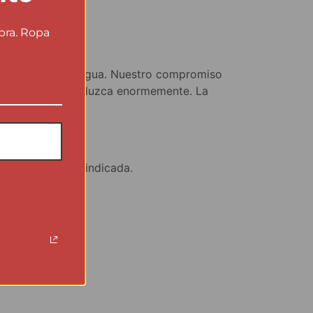
pra. Ropa
za ni una gota de agua. Nuestro compromiso
ontaminante se reduzca enormemente. La
5€ en dirección indicada.