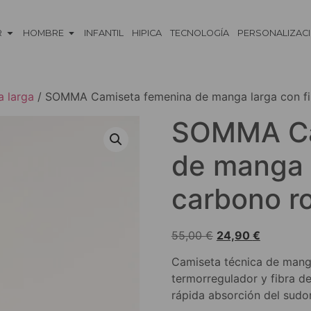
R
HOMBRE
INFANTIL
HIPICA
TECNOLOGÍA
PERSONALIZAC
 larga
/ SOMMA Camiseta femenina de manga larga con fi
SOMMA Ca
de manga l
carbono r
55,00
€
24,90
€
Camiseta técnica de manga
termorregulador y fibra de
rápida absorción del sudor