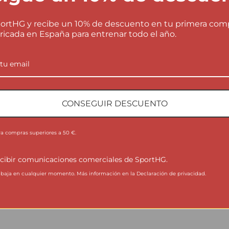
nchar ni usar suavizante.
ortHG y recibe un 10% de descuento en tu primera com
ricada en España para entrenar todo el año.
% en España.
ico, pero para la fabricación de sus filamentos no se utili
 en la durabilidad de los productos, para que su efecto c
sa está generada a partir de placas fotovoltaicas.
CONSEGUIR DESCUENTO
a.
s en la dirección indicada. Devoluciones parciales por 2,9
ra compras superiores a 50 €.
cibir comunicaciones comerciales de SportHG.
damos…
aja en cualquier momento. Más información en la Declaración de privacidad.