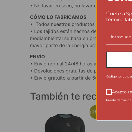
• No lavar en seco, no lavar del revés, no pla
Únete a Sp
CÓMO LO FABRICAMOS
técnica fab
• Todos nuestros productos se fabrican 100
• Los tejidos están hechos de material sintét
mediambiental se basa en producción local y
mayor parte de la energía usada por la empre
ENVÍO
• Envío normal 24/48 horas a Península Ibéric
• Devoluciones gratuitas de pedidos completo
Código válido pa
• Envío gratuito a partir de 50€ en el carrito.
Acepto re
También te recomen
Puedo darme de b
¡Oferta!