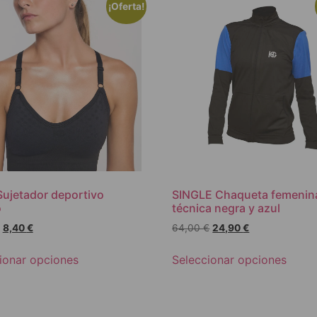
¡Oferta!
ujetador deportivo
SINGLE Chaqueta femenin
o
técnica negra y azul
8,40
€
64,00
€
24,90
€
ionar opciones
Seleccionar opciones