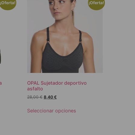
¡Oferta!
¡Oferta!
a
OPAL Sujetador deportivo
asfalto
28,00
€
8,40
€
Seleccionar opciones