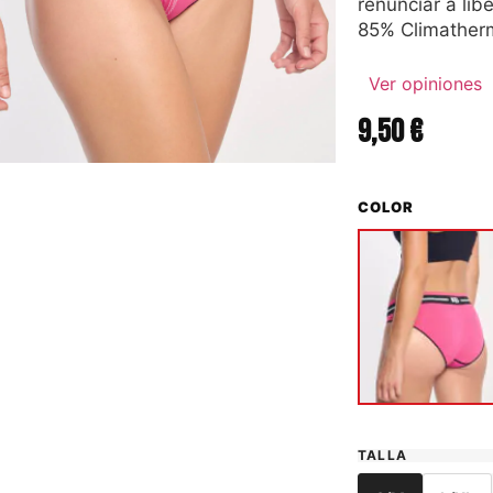
renunciar a lib
85% Climatherm
Ver opiniones
9,50
€
COLOR
TALLA