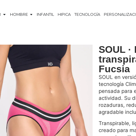
R
HOMBRE
INFANTIL
HIPICA
TECNOLOGÍA
PERSONALIZAC
SOUL · 
transpir
Fucsia
SOUL en versió
tecnología Clim
pensada para e
actividad. Su d
rozaduras, red
agradable incl
Transpirable, l
creado para ma