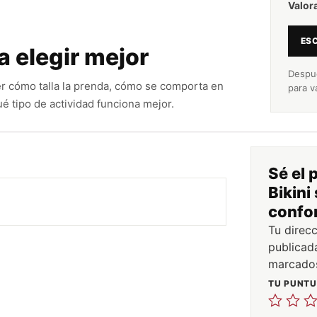
Valor
ESC
a elegir mejor
Despué
r cómo talla la prenda, cómo se comporta en
para v
é tipo de actividad funciona mejor.
Sé el 
Bikini
confor
Tu direc
publicad
marcado
TU PUNT