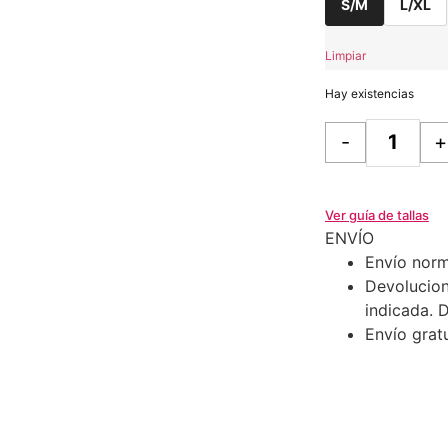
S/M
L/XL
Limpiar
Hay existencias
-
+
Ver guía de tallas
ENVÍO
Envío norm
Devolucion
indicada. 
Envío gratu