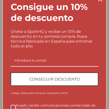
Consigue un 10%
No lavar a más de 40ºC.
40
de descuento
No usar suavizante.
×
No planchar.
×
Únete a SportHG y recibe un 10% de
descuento en tu primera compra. Ropa
Evita programas agresivos y productos que puedan alterar la
técnica fabricada en España para entrenar
estructura del tejido técnico.
todo el año.
Producción local, control real
Fabricamos en España para controlar mejor cada fase del
CONSEGUIR DESCUENTO
proceso: diseño, desarrollo, producción y acabados.
Menos distancia, más precisión y una relación más directa
con cada prenda.
Código válido para compras superiores a 50 €.
Acepto recibir comunicaciones comerciales de
Una prenda técnica no empieza en la montaña: empieza en