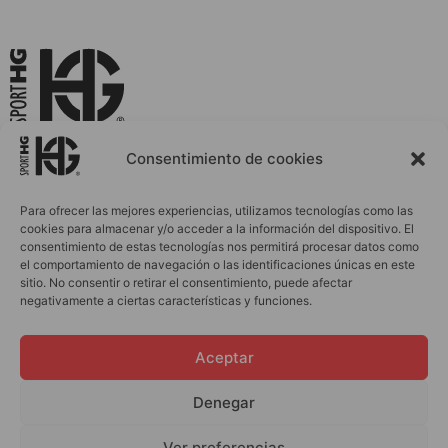
La Ropa Deportiva que Evoluciona Contigo
Consentimiento de cookies
Para ofrecer las mejores experiencias, utilizamos tecnologías como las
cookies para almacenar y/o acceder a la información del dispositivo. El
INICIO
ACCESORIOS
consentimiento de estas tecnologías nos permitirá procesar datos como
el comportamiento de navegación o las identificaciones únicas en este
MUJER
PERSONALIZACIONES
sitio. No consentir o retirar el consentimiento, puede afectar
HOMBRE
BLOG
negativamente a ciertas características y funciones.
INFANTIL
OUTLET
Aceptar
CONTACTO
Denegar
info@sporthg.com
Política de cookies y privacidad
Ver preferencias