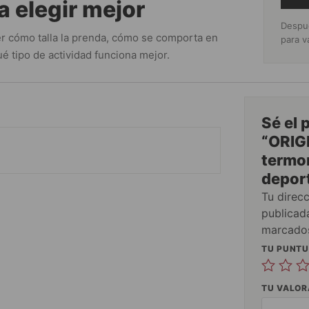
a elegir mejor
Despué
r cómo talla la prenda, cómo se comporta en
para v
é tipo de actividad funciona mejor.
Sé el 
“ORIGI
termor
deport
Tu direc
publicad
marcado
TU PUNT
TU VALO