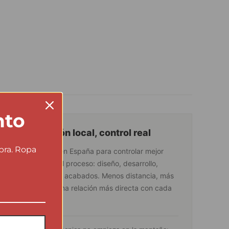
nto
Producción local, control real
pra. Ropa
Fabricamos en España para controlar mejor
cada fase del proceso: diseño, desarrollo,
producción y acabados. Menos distancia, más
precisión y una relación más directa con cada
prenda.