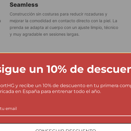
Seamless
Construcción sin costuras para reducir rozaduras y
u
mejorar la comodidad en contacto directo con la piel. La
prenda se adapta al cuerpo con un ajuste limpio, técnico
y muy agradable en sesiones largas.
igue un 10% de descue
Instrucciones de lavado
ortHG y recibe un 10% de descuento en tu primera com
No lavar del revés.
×
ricada en España para entrenar todo el año.
No lavar a más de 40ºC.
40
No usar suavizante.
×
No planchar.
×
en
a,