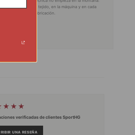
Una prenda técnica no empieza en la montaña:
empieza en el tejido, en la máquina y en cada
decisión de fabricación.
★★★★
aciones verificadas de clientes SportHG
RIBIR UNA RESEÑA