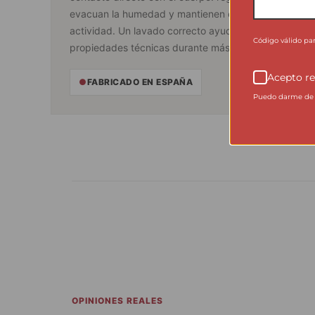
evacuan la humedad y mantienen el confort durante 
actividad. Un lavado correcto ayuda a conservar sus
Código válido pa
propiedades técnicas durante más tiempo.
Acepto re
●
FABRICADO EN ESPAÑA
Puedo darme de b
OPINIONES REALES