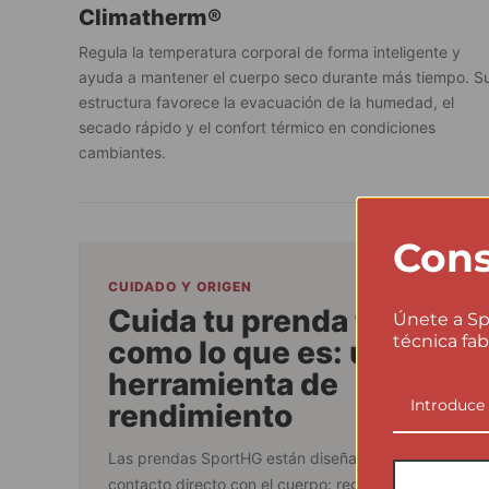
Climatherm®
Regula la temperatura corporal de forma inteligente y
ayuda a mantener el cuerpo seco durante más tiempo. S
estructura favorece la evacuación de la humedad, el
secado rápido y el confort térmico en condiciones
cambiantes.
Cons
CUIDADO Y ORIGEN
Cuida tu prenda técnica
Únete a Sp
técnica fab
como lo que es: una
herramienta de
rendimiento
Las prendas SportHG están diseñadas para trabajar 
contacto directo con el cuerpo: regulan la temperatur