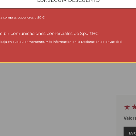
CONSEGUIR DESCUENTO
Evita programas agresivos y productos que
la
puedan alterar la estructura del tejido técnico.
ra compras superiores a 50 €.
cibir comunicaciones comerciales de SportHG.
aja en cualquier momento. Más información en la Declaración de privacidad.
★
Valor
ESC