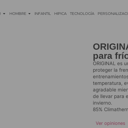
R
HOMBRE
INFANTIL
HIPICA
TECNOLOGÍA
PERSONALIZAC
ORIGINA
para frí
ORIGINAL es un
proteger la fre
entrenamientos 
temperatura, e
agradable mient
de llevar para 
invierno.
85% Climatherm
Ver opiniones