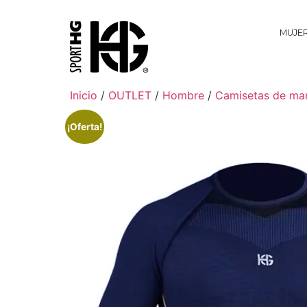
MUJE
Inicio
/
OUTLET
/
Hombre
/
Camisetas de ma
¡Oferta!