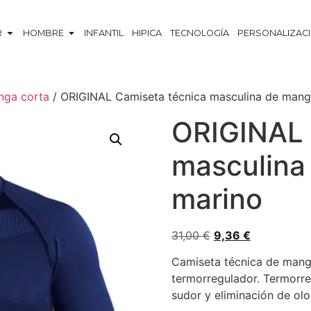
R
HOMBRE
INFANTIL
HIPICA
TECNOLOGÍA
PERSONALIZAC
nga corta
/ ORIGINAL Camiseta técnica masculina de mang
ORIGINAL 
masculina
marino
31,00
€
9,36
€
Camiseta técnica de manga
termorregulador. Termorreg
sudor y eliminación de olo