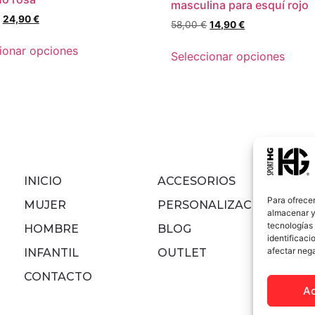
masculina para esquí rojo
24,90
€
58,00
€
14,90
€
ionar opciones
Seleccionar opciones
INICIO
ACCESORIOS
Para ofrecer
MUJER
PERSONALIZACIONES
almacenar y/
tecnologías
HOMBRE
BLOG
identificaci
afectar nega
INFANTIL
OUTLET
CONTACTO
A