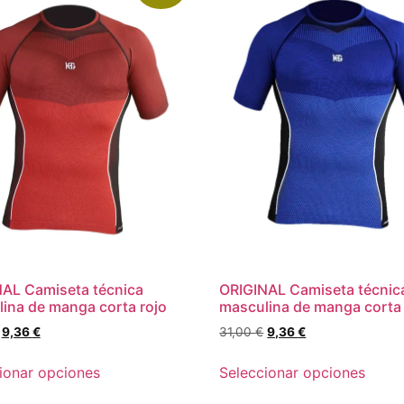
AL Camiseta técnica
ORIGINAL Camiseta técnic
ina de manga corta rojo
masculina de manga corta
9,36
€
31,00
€
9,36
€
ionar opciones
Seleccionar opciones