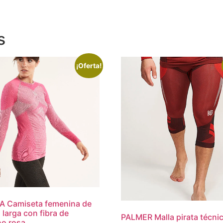
s
¡Oferta!
 Camiseta femenina de
larga con fibra de
PALMER Malla pirata técni
o rosa