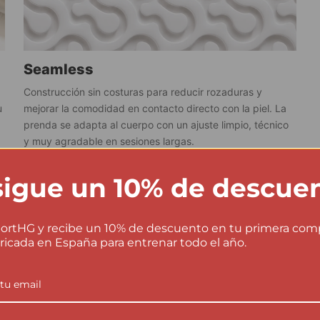
Seamless
Construcción sin costuras para reducir rozaduras y
u
mejorar la comodidad en contacto directo con la piel. La
prenda se adapta al cuerpo con un ajuste limpio, técnico
y muy agradable en sesiones largas.
igue un 10% de descue
ortHG y recibe un 10% de descuento en tu primera com
ricada en España para entrenar todo el año.
Instrucciones de lavado
No lavar del revés.
×
No lavar a más de 40ºC.
40
No usar suavizante.
×