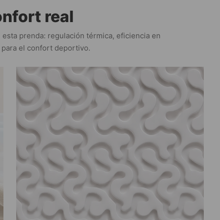
nfort real
esta prenda: regulación térmica, eficiencia en
para el confort deportivo.