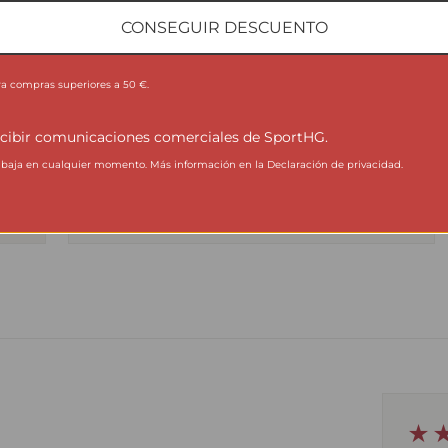
CONSEGUIR DESCUENTO
No planchar.
×
en
a,
Evita programas agresivos y productos que
ra compras superiores a 50 €.
la
puedan alterar la estructura del tejido técnico.
cibir comunicaciones comerciales de SportHG.
aja en cualquier momento. Más información en la Declaración de privacidad.
★