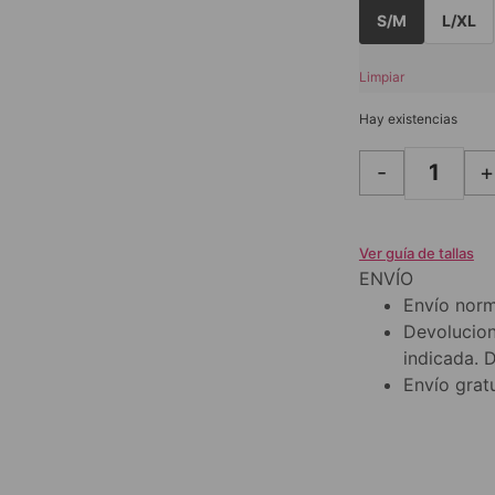
S/M
L/XL
Limpiar
Hay existencias
-
+
Ver guía de tallas
ENVÍO
Envío norm
Devolucion
indicada. 
Envío gratu