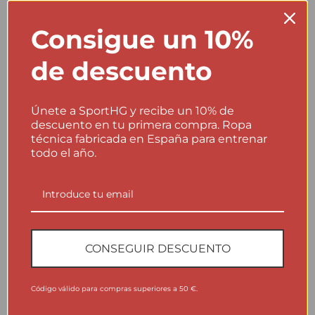
Consigue un 10%
CUIDADO Y ORIGEN
Cuida tu prenda técnica como lo
de descuento
que es: una herramienta de
rendimiento
Únete a SportHG y recibe un 10% de
Las prendas SportHG están diseñadas para trabajar en
descuento en tu primera compra. Ropa
contacto directo con el cuerpo: regulan la temperatura,
técnica fabricada en España para entrenar
todo el año.
evacuan la humedad y mantienen el confort durante la
actividad. Un lavado correcto ayuda a conservar sus
propiedades técnicas durante más tiempo.
●
FABRICADO EN ESPAÑA
CONSEGUIR DESCUENTO
Código válido para compras superiores a 50 €.
Instrucciones de lavado