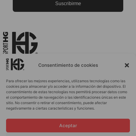
Suscribirme
La Ropa Deportiva que Evoluciona Contigo
Consentimiento de cookies
Para ofrecer las mejores experiencias, utilizamos tecnologías como las
cookies para almacenar y/o acceder a la información del dispositivo. El
INICIO
ACCESORIOS
consentimiento de estas tecnologías nos permitirá procesar datos como
el comportamiento de navegación o las identificaciones únicas en este
MUJER
PERSONALIZACIONES
sitio. No consentir o retirar el consentimiento, puede afectar
HOMBRE
BLOG
negativamente a ciertas características y funciones.
INFANTIL
OUTLET
Aceptar
CONTACTO