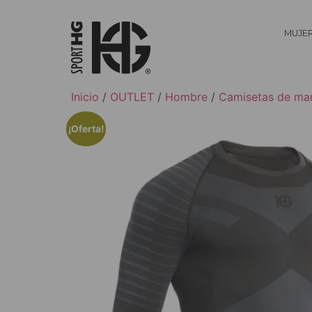
MUJE
Inicio
/
OUTLET
/
Hombre
/
Camisetas de ma
¡Oferta!