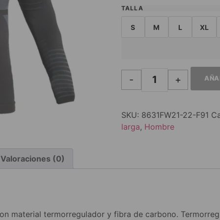
TALLA
S
M
L
XL
-
+
AÑA
SKU:
8631FW21-22-F91
Ca
larga
,
Hombre
Valoraciones (0)
n material termorregulador y fibra de carbono. Termorregul