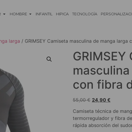
R
HOMBRE
INFANTIL
HIPICA
TECNOLOGÍA
PERSONALIZAC
nga larga
/ GRIMSEY Camiseta masculina de manga larga co
GRIMSEY 
masculina
con fibra 
55,00
€
24,90
€
Camiseta técnica de manga
termorregulador y fibra de
rápida absorción del sudor