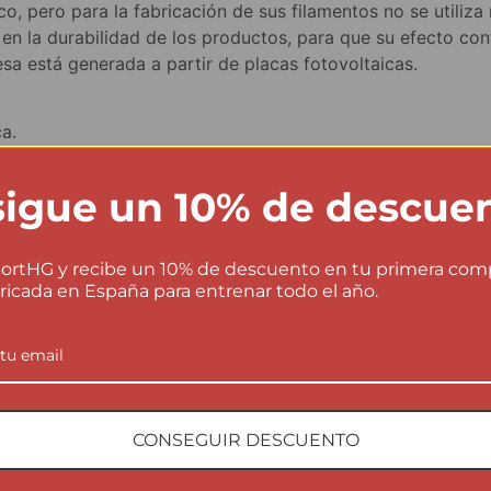
ico, pero para la fabricación de sus filamentos no se utili
 en la durabilidad de los productos, para que su efecto c
sa está generada a partir de placas fotovoltaicas.
a.
s en la dirección indicada. Devoluciones parciales por 2,9
igue un 10% de descue
damos…
ortHG y recibe un 10% de descuento en tu primera com
ricada en España para entrenar todo el año.
CONSEGUIR DESCUENTO