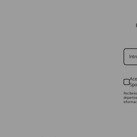
Ace
Spo
Recibirá
deportiv
informac