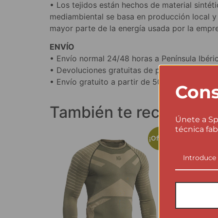
• Los tejidos están hechos de material sintét
mediambiental se basa en producción local y
mayor parte de la energía usada por la empre
ENVÍO
• Envío normal 24/48 horas a Península Ibéric
• Devoluciones gratuitas de pedidos completo
• Envío gratuito a partir de 50€ en el carrito.
Cons
También te recomen
Únete a Sp
técnica fab
¡Oferta!