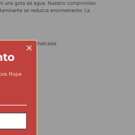
za ni una gota de agua. Nuestro compromiso
ontaminante se reduzca enormemente. La
5€ en dirección indicada.
nto
pra. Ropa