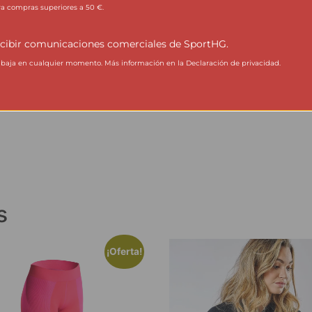
ra compras superiores a 50 €.
cibir comunicaciones comerciales de SportHG.
aja en cualquier momento. Más información en la Declaración de privacidad.
s
¡Oferta!