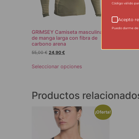
Código válido pa
Acepto re
Puedo darme de b
GRIMSEY Camiseta masculina
de manga larga con fibra de
carbono arena
55,00
€
24,90
€
Seleccionar opciones
Productos relacionado
¡Oferta!