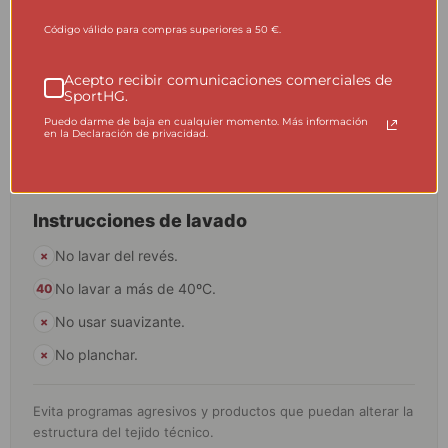
contacto directo con el cuerpo: regulan la temperatura,
evacuan la humedad y mantienen el confort durante la
Código válido para compras superiores a 50 €.
actividad. Un lavado correcto ayuda a conservar sus
propiedades técnicas durante más tiempo.
Acepto recibir comunicaciones comerciales de
SportHG.
Puedo darme de baja en cualquier momento. Más información
●
FABRICADO EN ESPAÑA
en la Declaración de privacidad.
Instrucciones de lavado
No lavar del revés.
×
No lavar a más de 40ºC.
40
No usar suavizante.
×
No planchar.
×
Evita programas agresivos y productos que puedan alterar la
estructura del tejido técnico.