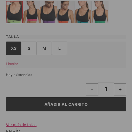
TALLA
XS
S
M
L
Limpiar
Hay existencias
-
+
AÑADIR AL CARRITO
Ver guía de tallas
ENVÍO