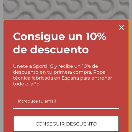
Seamless
Consigue un 10%
Construcción sin costuras para reducir rozaduras y mejorar la
comodidad en contacto directo con la piel. La prenda se adapta
de descuento
al cuerpo con un ajuste limpio, técnico y muy agradable en
sesiones largas.
Únete a SportHG y recibe un 10% de
descuento en tu primera compra. Ropa
técnica fabricada en España para entrenar
todo el año.
CUIDADO Y ORIGEN
Cuida tu prenda técnica como lo
que es: una herramienta de
rendimiento
CONSEGUIR DESCUENTO
Las prendas SportHG están diseñadas para trabajar en