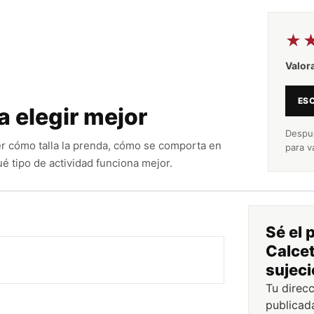
★
Valor
ESC
a elegir mejor
Despué
r cómo talla la prenda, cómo se comporta en
para v
é tipo de actividad funciona mejor.
Sé el 
Calcet
sujeci
Tu direc
publicad