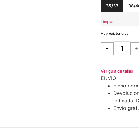
35/37
38/4
Limpiar
Hay existencias
-
+
Ver guía de tallas
ENVÍO
Envío norm
Devolucion
indicada. 
Envío gratu