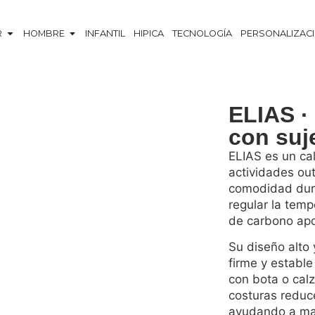
R
HOMBRE
INFANTIL
HIPICA
TECNOLOGÍA
PERSONALIZAC
ELIAS · 
con suj
ELIAS es un cal
actividades out
comodidad dura
regular la temp
de carbono apor
Su diseño alto
firme y estable
con bota o cal
costuras reduc
ayudando a man