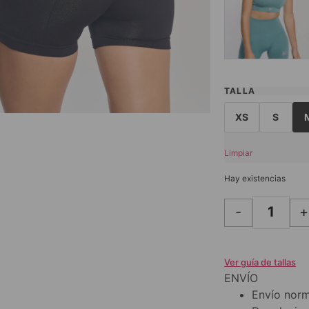
TALLA
XS
S
Limpiar
Hay existencias
-
+
Ver guía de tallas
ENVÍO
Envío norm