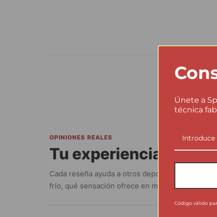
Cons
Únete a Sp
técnica fab
OPINIONES REALES
Tu experiencia ayuda 
Cada reseña ayuda a otros deportistas a entende
frío, qué sensación ofrece en movimiento y en qu
Código válido pa