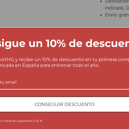
Devolucion
indicada. 
Envío gratu
igue un 10% de descue
★
ortHG y recibe un 10% de descuento en tu primera com
ricada en España para entrenar todo el año.
Valor
ESC
a elegir mejor
Despué
r cómo talla la prenda, cómo se comporta en
CONSEGUIR DESCUENTO
para v
é tipo de actividad funciona mejor.
ra compras superiores a 50 €.