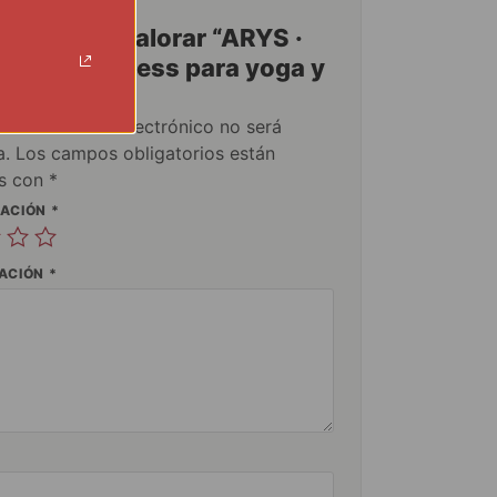
primero en valorar “ARYS ·
corta seamless para yoga y
s | Negro”
ción de correo electrónico no será
a.
Los campos obligatorios están
s con
*
UACIÓN
*
RACIÓN
*