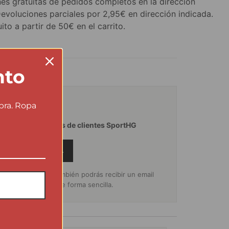
es gratuitas de pedidos completos en la dirección
Devoluciones parciales por 2,95€ en dirección indicada.
ito a partir de 50€ en el carrito.
nto
★★★★
pra. Ropa
aciones verificadas de clientes SportHG
RIBIR UNA RESEÑA
s de tu compra también podrás recibir un email
alorar el producto de forma sencilla.