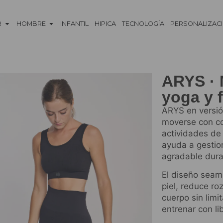
R
HOMBRE
INFANTIL
HIPICA
TECNOLOGÍA
PERSONALIZAC
ARYS · 
yoga y f
ARYS en versión
moverse con co
actividades de 
ayuda a gestio
agradable dura
El diseño seaml
piel, reduce ro
cuerpo sin limi
entrenar con li