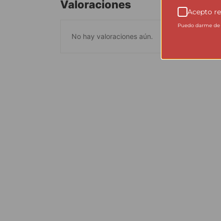
Valoraciones
Acepto re
Puedo darme de b
No hay valoraciones aún.