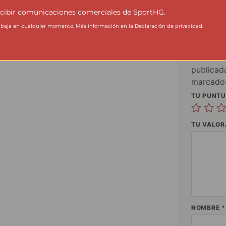
cibir comunicaciones comerciales de SportHG.
Sé el 
aja en cualquier momento. Más información en la Declaración de privacidad.
Malla 
fitnes
Tu direc
publicad
marcado
TU PUNT
TU VALO
NOMBRE
*