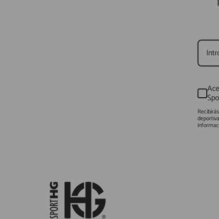
Ace
Spo
Recibirá
deportiv
informac