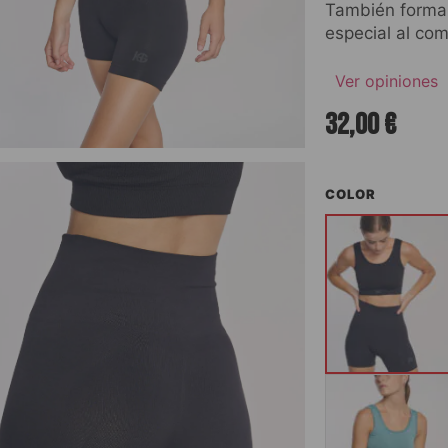
También forma 
especial al co
Ver opiniones
32,00
€
COLOR