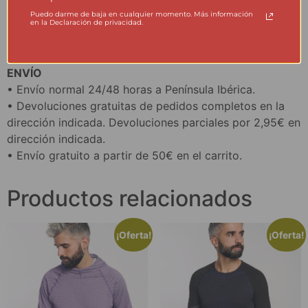
enormemente. La mayor parte de la energía usada por
Puedo darme de baja en cualquier momento. Más información
en la Declaración de privacidad.
la empresa está generada a partir de placas
fotovoltaicas.
ENVÍO
• Envío normal 24/48 horas a Península Ibérica.
• Devoluciones gratuitas de pedidos completos en la
dirección indicada. Devoluciones parciales por 2,95€ en
dirección indicada.
• Envío gratuito a partir de 50€ en el carrito.
Productos relacionados
¡Oferta!
¡Oferta!