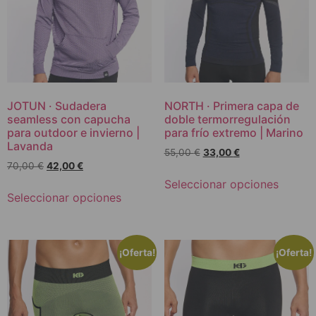
JOTUN · Sudadera
NORTH · Primera capa de
seamless con capucha
doble termorregulación
para outdoor e invierno |
para frío extremo | Marino
Lavanda
55,00
€
33,00
€
70,00
€
42,00
€
Seleccionar opciones
Seleccionar opciones
¡Oferta!
¡Oferta!