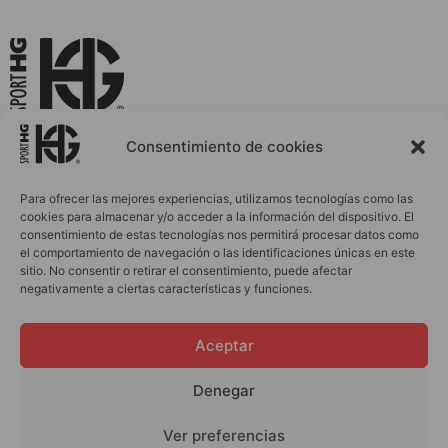
La Ropa Deportiva que Evoluciona Contigo
Consentimiento de cookies
Para ofrecer las mejores experiencias, utilizamos tecnologías como las
cookies para almacenar y/o acceder a la información del dispositivo. El
INICIO
ACCESORIOS
consentimiento de estas tecnologías nos permitirá procesar datos como
el comportamiento de navegación o las identificaciones únicas en este
MUJER
PERSONALIZACIONES
sitio. No consentir o retirar el consentimiento, puede afectar
HOMBRE
BLOG
negativamente a ciertas características y funciones.
INFANTIL
OUTLET
Aceptar
CONTACTO
Denegar
info@sporthg.com
Política de cookies y privacidad
Ver preferencias
Términos y Condiciones