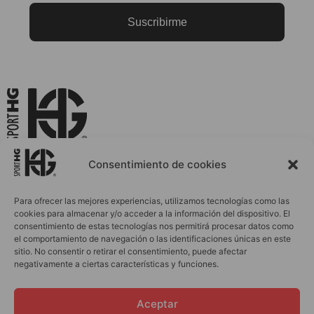
Suscribirme
La Ropa Deportiva que Evoluciona Contigo
Consentimiento de cookies
Para ofrecer las mejores experiencias, utilizamos tecnologías como las
cookies para almacenar y/o acceder a la información del dispositivo. El
INICIO
ACCESORIOS
consentimiento de estas tecnologías nos permitirá procesar datos como
el comportamiento de navegación o las identificaciones únicas en este
MUJER
PERSONALIZACIONES
sitio. No consentir o retirar el consentimiento, puede afectar
HOMBRE
BLOG
negativamente a ciertas características y funciones.
INFANTIL
OUTLET
Aceptar
CONTACTO