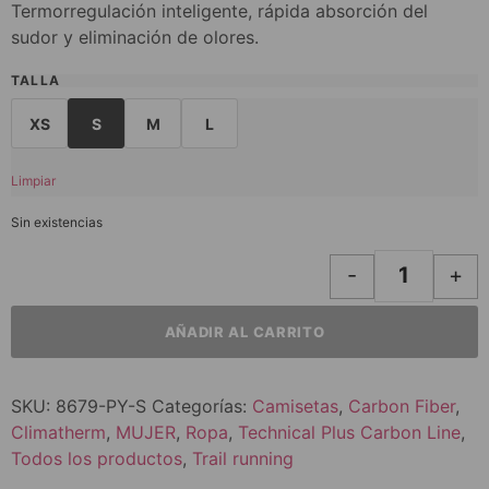
Termorregulación inteligente, rápida absorción del
sudor y eliminación de olores.
TALLA
XS
S
M
L
Limpiar
Sin existencias
-
+
AÑADIR AL CARRITO
SKU:
8679-PY-S
Categorías:
Camisetas
,
Carbon Fiber
,
Climatherm
,
MUJER
,
Ropa
,
Technical Plus Carbon Line
,
Todos los productos
,
Trail running