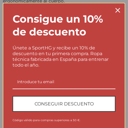
ergonómicamente al cuerpo.
• Completa evaporación y eliminación del sudor.
• Termorregulación inteligente, se adapta a cada
Consigue un 10%
condición atmosférica cambiante.
de descuento
• Sin rozaduras ni irritaciones. Protección
antibacteriana, antialérgica y antiolor.
TAMAÑO Y AJUSTE
Únete a SportHG y recibe un 10% de
• Ajuste ergonómico al cuerpo.
descuento en tu primera compra. Ropa
técnica fabricada en España para entrenar
MATERIALES Y CUIDADO
todo el año.
• 85% poliéster Climatherm®, 7% poliamida, 6%
elastano, 2% fibra de carbono.
• Lavar a máquina a menos de 40ºC.
• No lavar en seco, no lavar del revés, no planchar ni
usar suavizante.
CONSEGUIR DESCUENTO
CÓMO LO FABRICAMOS
• Todos nuestros productos se fabrican 100% en
Código válido para compras superiores a 50 €.
España.