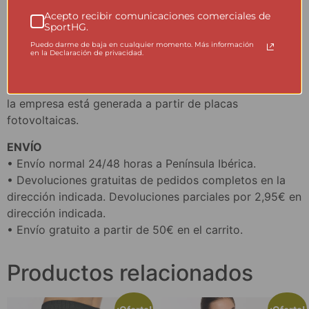
• Los tejidos están hechos de material sintético, pero
Acepto recibir comunicaciones comerciales de
para la fabricación de sus filamentos no se utiliza ni una
SportHG.
gota de agua. Nuestro compromiso mediambiental se
Puedo darme de baja en cualquier momento. Más información
basa en producción local y en la durabilidad de los
en la Declaración de privacidad.
productos, para que su efecto contaminante se reduzca
enormemente. La mayor parte de la energía usada por
la empresa está generada a partir de placas
fotovoltaicas.
ENVÍO
• Envío normal 24/48 horas a Península Ibérica.
• Devoluciones gratuitas de pedidos completos en la
dirección indicada. Devoluciones parciales por 2,95€ en
dirección indicada.
• Envío gratuito a partir de 50€ en el carrito.
Productos relacionados