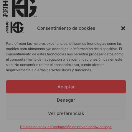
La Ropa Deportiva que Evoluciona Contigo
Consentimiento de cookies
Para ofrecer las mejores experiencias, utilizamos tecnologías como las
cookies para almacenar y/o acceder a la información del dispositivo. El
INICIO
ACCESORIOS
consentimiento de estas tecnologías nos permitirá procesar datos como
el comportamiento de navegación o las identificaciones únicas en este
MUJER
PERSONALIZACIONES
sitio. No consentir o retirar el consentimiento, puede afectar
HOMBRE
BLOG
negativamente a ciertas características y funciones.
INFANTIL
OUTLET
Aceptar
CONTACTO
Denegar
info@sporthg.com
Política de cookies y privacidad
Ver preferencias
Términos y Condiciones
Copyright © 2024
Política de cookies
Declaración de privacidad
Aviso legal