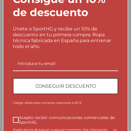
de descuento
Únete a SportHG y recibe un 10% de
descuento en tu primera compra. Ropa
técnica fabricada en España para entrenar
todo el año.
CONSEGUIR DESCUENTO
Código válido para compras superiores a 50 €.
Acepto recibir comunicaciones comerciales de
Arden Turquesa
SportHG.
19,95€
39,90€
Puedo darme de baja en cualquier momento. Más información