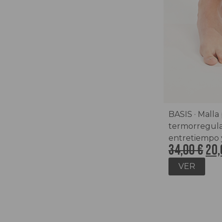
BASIS · Malla 
termorregula
entretiempo 
34,00
€
20
VER