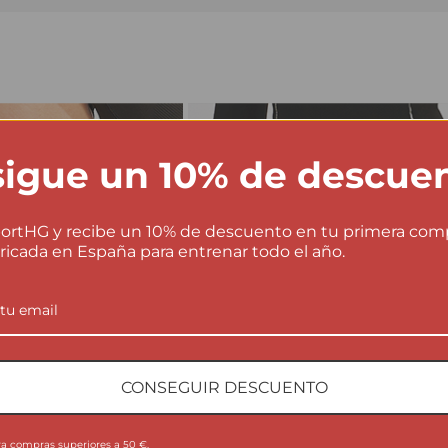
igue un 10% de descue
ortHG y recibe un 10% de descuento en tu primera com
ricada en España para entrenar todo el año.
CONSEGUIR DESCUENTO
ra compras superiores a 50 €.