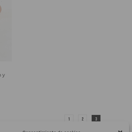
 y
1
2
3