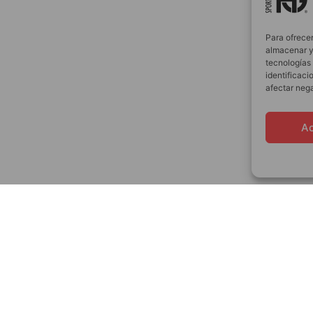
Para ofrecer
almacenar y/
tecnologías
identificaci
afectar nega
A
50%
hasta un
en productos seleccionad
VER DESCUENTOS