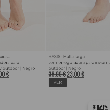
pirata
BASIS · Malla larga
dora para
termorreguladora para invierno
y outdoor | Negro
outdoor | Negro
,00
€
38,00
€
23,00
€
VER