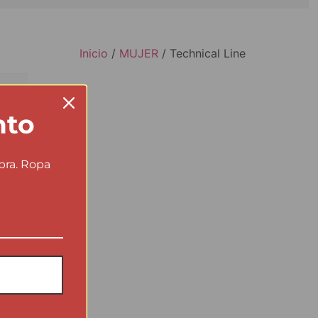
Inicio
/
MUJER
/ Technical Line
nto
pra. Ropa