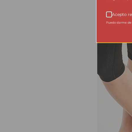
Acepto re
Puedo darme de b