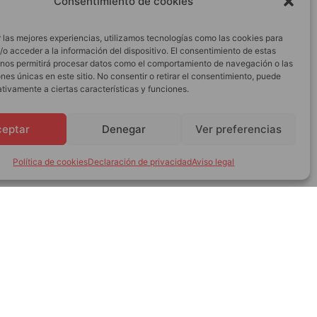
Consentimiento de cookies
 las mejores experiencias, utilizamos tecnologías como las cookies para
o acceder a la información del dispositivo. El consentimiento de estas
 nos permitirá procesar datos como el comportamiento de navegación o las
ones únicas en este sitio. No consentir o retirar el consentimiento, puede
tivamente a ciertas características y funciones.
ceptar
Denegar
Ver preferencias
Política de cookies
Declaración de privacidad
Aviso legal
os