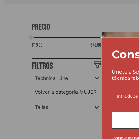
Precio
€
19.00
€
42.00
Cons
Filtros
Únete a Sp
técnica fab
Technical Line
Volver a categoría MUJER
Tallas
Código válido pa