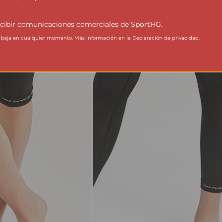
cibir comunicaciones comerciales de SportHG.
aja en cualquier momento. Más información en la Declaración de privacidad.