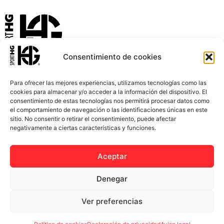
La Ropa Deportiva que Evoluciona Contigo
Consentimiento de cookies
Para ofrecer las mejores experiencias, utilizamos tecnologías como las
cookies para almacenar y/o acceder a la información del dispositivo. El
consentimiento de estas tecnologías nos permitirá procesar datos como
INICIO
ACCESORIOS
el comportamiento de navegación o las identificaciones únicas en este
sitio. No consentir o retirar el consentimiento, puede afectar
MUJER
PERSONALIZACIONES
negativamente a ciertas características y funciones.
HOMBRE
BLOG
Aceptar
INFANTIL
OUTLET
CONTACTO
Denegar
info@sporthg.com
Ver preferencias
Política de cookies y privacidad
Términos y Condiciones