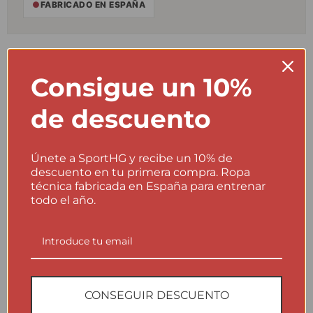
●
FABRICADO EN ESPAÑA
Instrucciones de lavado
Consigue un 10%
No lavar del revés.
×
de descuento
No lavar a más de 40ºC.
40
No usar suavizante.
×
Únete a SportHG y recibe un 10% de
No planchar.
×
descuento en tu primera compra. Ropa
técnica fabricada en España para entrenar
todo el año.
Evita programas agresivos y productos que puedan alterar la
estructura del tejido técnico.
Producción local, control real
CONSEGUIR DESCUENTO